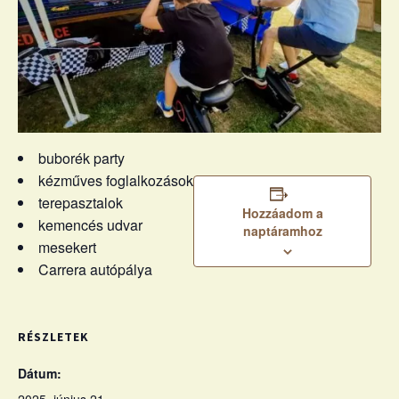
buborék party
kézműves foglalkozások
terepasztalok
Hozzáadom a
kemencés udvar
naptáramhoz
mesekert
Carrera autópálya
RÉSZLETEK
Dátum: