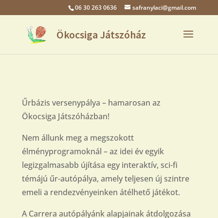
06 30 263 0636
safranylaci@gmail.com
Űrbázis versenypálya – hamarosan az
Ökocsiga Játszóházban!
Nem állunk meg a megszokott
élményprogramoknál – az idei év egyik
legizgalmasabb újítása egy interaktív, sci-fi
témájú űr-autópálya, amely teljesen új szintre
emeli a rendezvényeinken átélhető játékot.
A Carrera autópályánk alapjainak átdolgozása