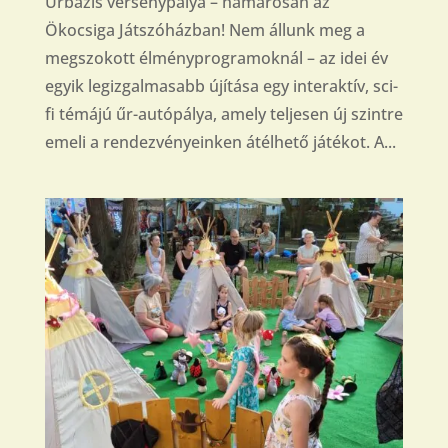
Űrbázis versenypálya – hamarosan az
Ökocsiga Játszóházban! Nem állunk meg a
megszokott élményprogramoknál – az idei év
egyik legizgalmasabb újítása egy interaktív, sci-
fi témájú űr-autópálya, amely teljesen új szintre
emeli a rendezvényeinken átélhető játékot. A...