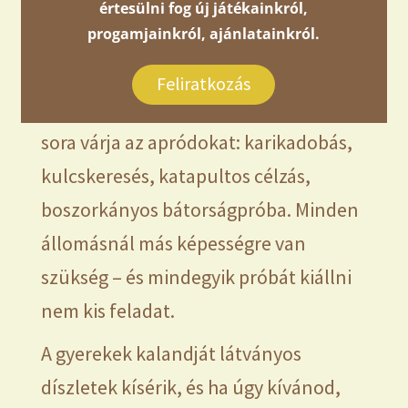
értesülni fog új játékainkról,
🛡️
Nyugat – a Lovagi Tornák Mezeje
progamjainkról, ajánlatainkról.
Nyugaton a levegőben feszültség van
Feliratkozás
– de a legjobb fajtából. Lovagi próbák
sora várja az apródokat: karikadobás,
kulcskeresés, katapultos célzás,
boszorkányos bátorságpróba. Minden
állomásnál más képességre van
szükség – és mindegyik próbát kiállni
nem kis feladat.
A gyerekek kalandját látványos
díszletek kísérik, és ha úgy kívánod,