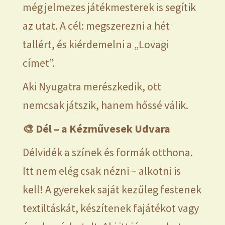
még jelmezes játékmesterek is segítik
az utat. A cél: megszerezni a hét
tallért, és kiérdemelni a „Lovagi
címet”.
Aki Nyugatra merészkedik, ott
nemcsak játszik, hanem hőssé válik.
🎨
Dél – a Kézművesek Udvara
Délvidék a színek és formák otthona.
Itt nem elég csak nézni – alkotni is
kell! A gyerekek saját kezűleg festenek
textiltáskát, készítenek fajátékot vagy