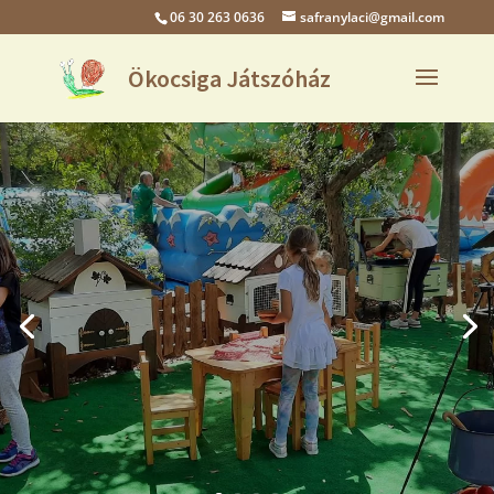
06 30 263 0636
safranylaci@gmail.com
Népi játszótér /
Kemencés parasztudvar
A parasztudvarban csodálatosan
kidolgozott, egyedi
dekorációkkal a régi világ már-
már elfeledett elemeit
fedezhetjük fel.
Bővebben