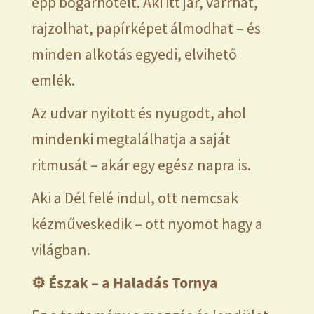
épp bogárhotelt. Aki itt jár, varrhat,
rajzolhat, papírképet álmodhat – és
minden alkotás egyedi, elvihető
emlék.
Az udvar nyitott és nyugodt, ahol
mindenki megtalálhatja a saját
ritmusát – akár egy egész napra is.
Aki a Dél felé indul, ott nemcsak
kézműveskedik – ott nyomot hagy a
világban.
⚙️
Észak – a Haladás Tornya