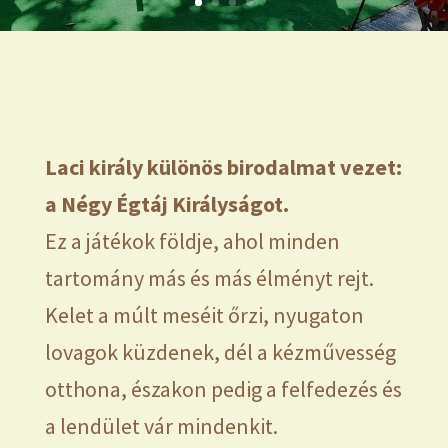
L
aci
király különös birodalmat vezet:
a Négy Égtáj Királyságot.
Ez a játékok földje, ahol minden
tartomány más és más élményt rejt.
Kelet a múlt meséit őrzi, nyugaton
lovagok küzdenek, dél a kézművesség
otthona, északon pedig a felfedezés és
a lendület vár mindenkit.