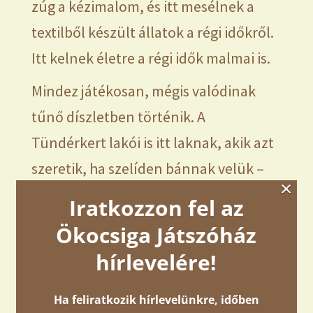
zúg a kézimalom, és itt mesélnek a
textilből készült állatok a régi időkről.
Itt kelnek életre a régi idők malmai is.
Mindez játékosan, mégis valódinak
tűnő díszletben történik. A
Tündérkert lakói is itt laknak, akik azt
szeretik, ha szelíden bánnak velük –
×
hiszen ők nem dobálni, hanem
Iratkozzon fel az
megszeretni valók.
Ökocsiga Játszóház
Aki a Kelet felé indul, az hagyományt
hírlevelére!
játszik – és közben észrevétlenül tanul
Ha feliratkozik hírlevelünkre, időben
belőle.